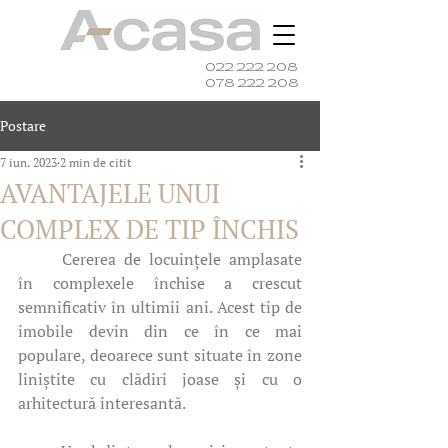
022 222 208
078 222 208
Postare
7 iun. 2023
2 min de citit
AVANTAJELE UNUI
COMPLEX DE TIP ÎNCHIS
	Cererea de locuințele amplasate 
în complexele închise a crescut 
semnificativ în ultimii ani. Acest tip de 
imobile devin din ce în ce mai 
populare, deoarece sunt situate în zone 
liniștite cu clădiri joase și cu o 
arhitectură interesantă.