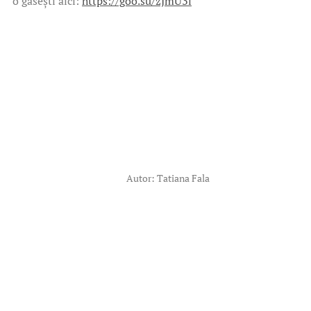
o găsești aici: 
https://goo.su/zJmU3l
Autor: Tatiana Fala