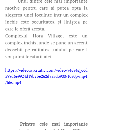
	Unul dintre cele mai importante 
motive pentru care ai putea opta la 
alegerea unei locuințe într-un complex 
închis este securitatea și liniștea pe 
care le oferă acesta. 
Complexul Hora Village, este un 
complex închis, unde se pune un accent 
deosebit pe calitatea traiului pe care-l 
vor primi locatarii aici. 
https://video.wixstatic.com/video/745742_c6d
599d6e9924d19b7be262d78ad3900/1080p/mp4
/file.mp4
	Printre cele mai importante 