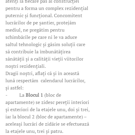
atenți la fiecare pas al construcției 
pentru a forma un complex rezidențial 
puternic și funcțional. Concomitent 
lucrărilor de pe șantier, protejăm 
mediul, ne pregătim pentru 
schimbările pe care ni le va aduce 
saltul tehnologic și găsim soluții care 
să contribuie la îmbunătățirea 
sănătății și a calității vieții viitorilor 
noștri rezidențiali.
Dragii noștri, aflați că și în această 
lună respectăm  calendarul lucrărilor, 
și astfel:
-          La 
Blocul 1
 (bloc de 
apartamente) se zidesc pereții interiori 
și exteriori de la etajele unu, doi și trei, 
iar la blocul 2 (bloc de apartamente) – 
aceleași lucrări de zidărie se efectuează 
la etajele unu, trei și patru.