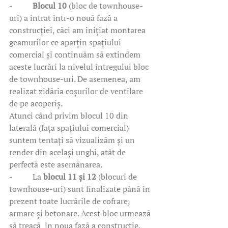
-          
Blocul 10
 (bloc de townhouse-
uri) a intrat într-o nouă fază a 
construcției, căci am inițiat montarea 
geamurilor ce aparțin spațiului 
comercial și continuăm să extindem 
aceste lucrări la nivelul întregului bloc 
de townhouse-uri. De asemenea, am 
realizat zidăria coșurilor de ventilare 
de pe acoperiș.
Atunci când privim blocul 10 din 
laterală (fața spațiului comercial) 
suntem tentați să vizualizăm și un 
render din același unghi, atât de 
perfectă este asemănarea.
-          La 
blocul 11 și 12
 (blocuri de 
townhouse-uri) sunt finalizate până în 
prezent toate lucrările de cofrare, 
armare și betonare. Acest bloc urmează 
să treacă  în noua fază a construcție, 