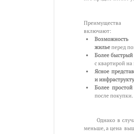
Преимущества г
включают:
Возможность
жилье
 перед п
Более быстрый
с квартирой на 
Ясное представ
и инфраструкту
Более простой
после покупки.
	Однако в случае готовых квартир количество доступных вариантов может быть 
меньше, а цена  вы