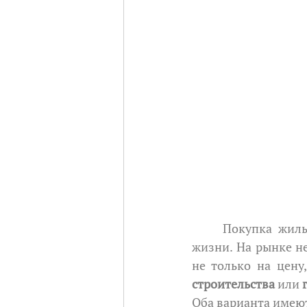
	Покупка жилья это одно из самых важных финансовых и личных решений в 
жизни. На рынке н
не только на цену
строительства
 или 
Оба варианта имеют