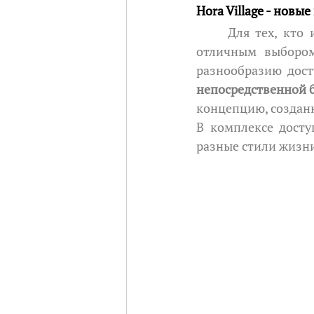
Hora Village - нов
	Для тех, кто изучает варианты нового жилья в Кишинёве, Hora Village станет 
отличным выбором
разнообразию дост
непосредственной 
концепцию, создан
В комплексе дост
разные стили жизни