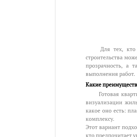
	Для тех, кто рассматривает новые квартиры в Кишинёве, жильё на этапе 
строительства може
прозрачность, а т
выполнения работ.
Какие преимуществ
	Готовая квартира (в сданном в эксплуатацию доме) дает преимущество прямой 
визуализации жиль
какое оно есть: пла
комплексу.
Этот вариант подход
кто предпочитает у