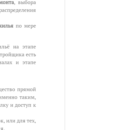
монта
, выбора 
пределения 
жилья
 по мере 
тройщика есть 
алах и этапе 
менно таким, 
лку и доступ к 
, или для тех, 
я.