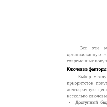
	Все эти элементы создают функциональную, безопасную и отлично 
организованную жи
современных покуп
Ключевые факторы 
	Выбор между квартирой в строящемся доме и готовым жильем зависит от 
приоритетов поку
долгосрочную цен
несколько ключевы
Доступный бю