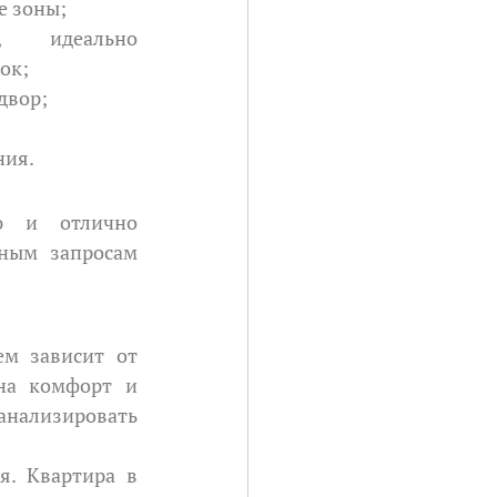
е зоны;
, идеально 
ок;
двор;
ния.
ным запросам 
на комфорт и 
нализировать 
. Квартира в 