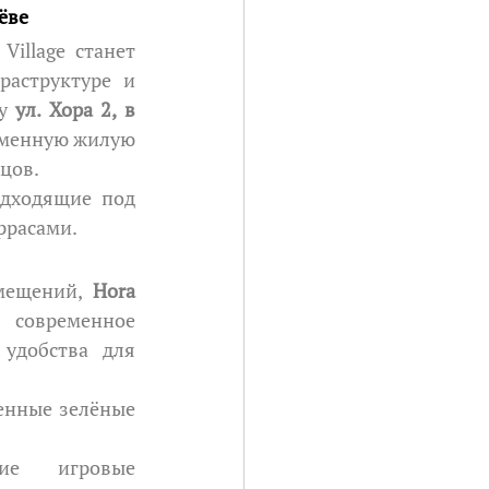
ёве
аструктуре и 
у 
ул. Хора 2, в 
еменную жилую 
цов.
одходящие под 
ррасами.
ещений, 
Hora 
овременное 
удобства для 
енные зелёные 
ие игровые 