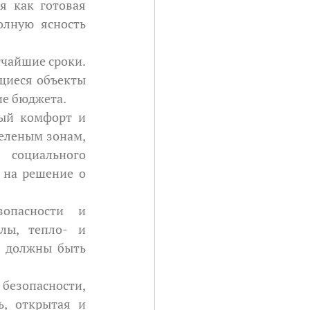
 как готовая 
лную ясность 
чайшие сроки. 
щиеся объекты 
ие бюджета.
ый комфорт и 
еленым зонам, 
социального 
на решение о 
опасности и 
ы, тепло- и 
 должны быть 
езопасности, 
, открытая и 